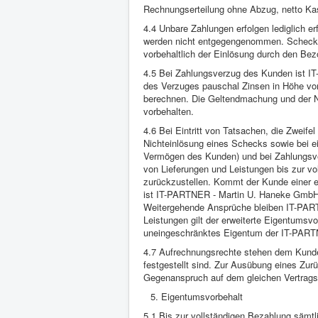
Rechnungserteilung ohne Abzug, netto Kass
4.4 Unbare Zahlungen erfolgen lediglich 
werden nicht entgegengenommen. Schecks g
vorbehaltlich der Einlösung durch den Be
4.5 Bei Zahlungsverzug des Kunden ist I
des Verzuges pauschal Zinsen in Höhe vo
berechnen. Die Geltendmachung und der N
vorbehalten.
4.6 Bei Eintritt von Tatsachen, die Zweife
Nichteinlösung eines Schecks sowie bei e
Vermögen des Kunden) und bei Zahlungsve
von Lieferungen und Leistungen bis zur v
zurückzustellen. Kommt der Kunde einer e
ist IT-PARTNER - Martin U. Haneke GmbH b
Weitergehende Ansprüche bleiben IT-PART
Leistungen gilt der erweiterte Eigentumsv
uneingeschränktes Eigentum der IT-PAR
4.7 Aufrechnungsrechte stehen dem Kunden
festgestellt sind. Zur Ausübung eines Zurü
Gegenanspruch auf dem gleichen Vertragsve
Eigentumsvorbehalt
5.1 Bis zur vollständigen Bezahlung sämtli