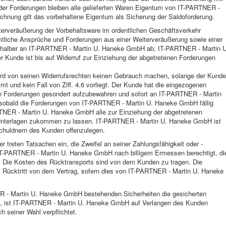
er Forderungen bleiben alle gelieferten Waren Eigentum von IT-PARTNER -
hnung gilt das vorbehaltene Eigentum als Sicherung der Saldoforderung.
iterveräußerung der Vorbehaltsware im ordentlichen Geschäftsverkehr
 sämtliche Ansprüche und Forderungen aus einer Weiterveräußerung sowie einer
ngshalber an IT-PARTNER - Martin U. Haneke GmbH ab; IT-PARTNER - Martin U
Kunde ist bis auf Widerruf zur Einziehung der abgetretenen Forderungen
d von seinen Widerrufsrechten keinen Gebrauch machen, solange der Kunde
 und kein Fall von Ziff. 4.6 vorliegt. Der Kunde hat die eingezogenen
en Forderungen gesondert aufzubewahren und sofort an IT-PARTNER - Martin
sobald die Forderungen von IT-PARTNER - Martin U. Haneke GmbH fällig
RTNER - Martin U. Haneke GmbH alle zur Einziehung der abgetretenen
 Unterlagen zukommen zu lassen. IT-PARTNER - Martin U. Haneke GmbH ist
Schuldnern des Kunden offenzulegen.
 treten Tatsachen ein, die Zweifel an seiner Zahlungsfähigkeit oder -
ist IT-PARTNER - Martin U. Haneke GmbH nach billigem Ermessen berechtigt, di
. Die Kosten des Rücktransports sind von dem Kunden zu tragen. Die
s Rücktritt von dem Vertrag, sofern dies von IT-PARTNER - Martin U. Haneke
ER - Martin U. Haneke GmbH bestehenden Sicherheiten die gesicherten
, ist IT-PARTNER - Martin U. Haneke GmbH auf Verlangen des Kunden
h seiner Wahl verpflichtet.