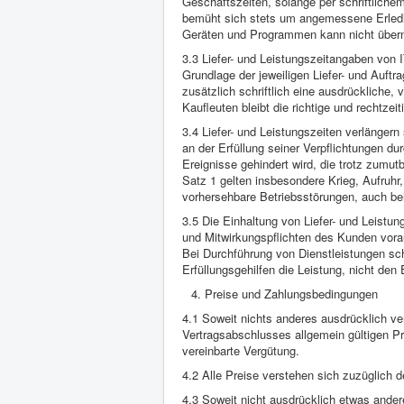
Geschäftszeiten, solange per schriftlich
bemüht sich stets um angemessene Erledig
Geräten und Programmen kann nicht übe
3.3 Liefer- und Leistungszeitangaben vo
Grundlage der jeweiligen Liefer- und Auftr
zusätzlich schriftlich eine ausdrückliche,
Kaufleuten bleibt die richtige und rechtzei
3.4 Liefer- und Leistungszeiten verläng
an der Erfüllung seiner Verpflichtungen 
Ereignisse gehindert wird, die trotz zumu
Satz 1 gelten insbesondere Krieg, Aufruh
vorhersehbare Betriebsstörungen, auch b
3.5 Die Einhaltung von Liefer- und Leistun
und Mitwirkungspflichten des Kunden vorau
Bei Durchführung von Dienstleistungen s
Erfüllungsgehilfen die Leistung, nicht den 
Preise und Zahlungsbedingungen
4.1 Soweit nichts anderes ausdrücklich ve
Vertragsabschlusses allgemein gültigen P
vereinbarte Vergütung.
4.2 Alle Preise verstehen sich zuzüglich d
4.3 Soweit nicht ausdrücklich etwas andere