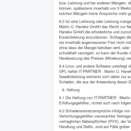
bzw. Leistung und bei anderen Mängeln, die
können, spätestens innerhalb von 5 Werkt
solchen Mängeln keine Ansprüche mehr g
8.3 Ist eine Lieferung oder Leistung mang
Martin U. Haneke GmbH das Recht zur Nac
Haneke GmbH die erforderliche und zumut
Ersatzlieferung einzuräumen. Schlagen di
sie innerhalb angemessener Frist nicht m
ohne dass der Mangel behoben wird, ode
schuldhaft verzögert, so kann der Kunde
Herabsetzung des Preises (Minderung) ver
8.4 Linux und andere Software unterliegt
GPL haftet IT-PARTNER - Martin U. Haneke
Gewährleistung erstreckt sich daher nur auf
Schäden, die aus der Anwendung dieser So
Haftung
9.1 Die Haftung von IT-PARTNER - Martin 
Erfüllungsgehilfen, richtet sich nach fol
9.2 Schadensersatzansprüche infolge von
Verrichtungsgehilfen verursachter Vertrags
vertraglichen Nebenpflichten (PVV), der Ve
Handlung und Delikt, sind auf Fälle grober