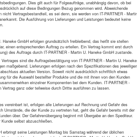
sbedingungen. Dies gilt auch für Folgeaufträge, unabhängig davon, ob bei
usdrücklich auf diese Bedingungen Bezug genommen wird. Abweichende
nicht Vertragsbestandteil, es sei denn, sie werden von IT-PARTNER - Marti
anerkannt. Die Ausführung von Lieferungen und Leistungen bedeutet keine
n.
Haneke GmbH erfolgen grundsätzlich freibleibend, das heißt sie stellen
dar, einen entsprechenden Auftrag zu erteilen. Ein Vertrag kommt erst durch
tigung) des Auftrags durch IT-PARTNER - Martin U. Haneke GmbH zustande.
s Vertrages sind die Auftragsbestätigung von IT-PARTNER - Martin U. Haneke
gen maßgebend. Lieferungen erfolgen nach den Spezifikationen des jeweilige
abschluss aktuellen Version. Soweit nicht ausdrücklich schriftlich etwas
rtung für die Auswahl bestellter Produkte und die mit ihnen von den Kunden
s Zusammenwirken einzelner Komponenten bei dem Kunden. IT-PARTNER -
 Vertrag ganz oder teilweise durch Dritte ausführen zu lassen.
es vereinbart ist, erfolgen alle Lieferungen auf Rechnung und Gefahr des
ch Umstände, die der Kunde zu vertreten hat, geht die Gefahr bereits mit der
Kunden über. Der Gefahrenübergang beginnt mit Übergabe an den Spediteur.
er Kunde selbst abzuschließen.
erbringt seine Leistungen Montag bis Samstag während der üblichen