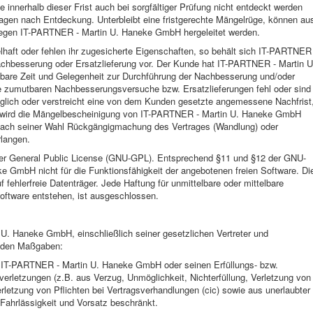
 innerhalb dieser Frist auch bei sorgfältiger Prüfung nicht entdeckt werden
agen nach Entdeckung. Unterbleibt eine fristgerechte Mängelrüge, können au
egen IT-PARTNER - Martin U. Haneke GmbH hergeleitet werden.
elhaft oder fehlen ihr zugesicherte Eigenschaften, so behält sich IT-PARTNER
hbesserung oder Ersatzlieferung vor. Der Kunde hat IT-PARTNER - Martin U
bare Zeit und Gelegenheit zur Durchführung der Nachbesserung und/oder
e zumutbaren Nachbesserungsversuche bzw. Ersatzlieferungen fehl oder sind
öglich oder verstreicht eine von dem Kunden gesetzte angemessene Nachfrist
r wird die Mängelbescheinigung von IT-PARTNER - Martin U. Haneke GmbH
 nach seiner Wahl Rückgängigmachung des Vertrages (Wandlung) oder
langen.
 der General Public License (GNU-GPL). Entsprechend §11 und §12 der GNU-
 GmbH nicht für die Funktionsfähigkeit der angebotenen freien Software. Di
 fehlerfreie Datenträger. Jede Haftung für unmittelbare oder mittelbare
ftware entstehen, ist ausgeschlossen.
U. Haneke GmbH, einschließlich seiner gesetzlichen Vertreter und
genden Maßgaben:
 IT-PARTNER - Martin U. Haneke GmbH oder seinen Erfüllungs- bzw.
verletzungen (z.B. aus Verzug, Unmöglichkeit, Nichterfüllung, Verletzung von
rletzung von Pflichten bei Vertragsverhandlungen (cic) sowie aus unerlaubter
 Fahrlässigkeit und Vorsatz beschränkt.