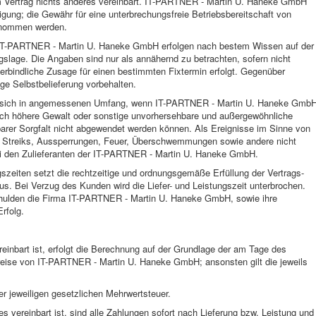
em Vertrag nichts anderes vereinbart. IT-PARTNER - Martin U. Haneke GmbH
ung; die Gewähr für eine unterbrechungsfreie Betriebsbereitschaft von
rnommen werden.
n IT-PARTNER - Martin U. Haneke GmbH erfolgen nach bestem Wissen auf der
agslage. Die Angaben sind nur als annähernd zu betrachten, sofern nicht
 verbindliche Zusage für einen bestimmten Fixtermin erfolgt. Gegenüber
tige Selbstbelieferung vorbehalten.
ern sich in angemessenen Umfang, wenn IT-PARTNER - Martin U. Haneke Gmb
durch höhere Gewalt oder sonstige unvorhersehbare und außergewöhnliche
tbarer Sorgfalt nicht abgewendet werden können. Als Ereignisse im Sinne von
r, Streiks, Aussperrungen, Feuer, Überschwemmungen sowie andere nicht
ei den Zulieferanten der IT-PARTNER - Martin U. Haneke GmbH.
gszeiten setzt die rechtzeitige und ordnungsgemäße Erfüllung der Vertrags-
s. Bei Verzug des Kunden wird die Liefer- und Leistungszeit unterbrochen.
chulden die Firma IT-PARTNER - Martin U. Haneke GmbH, sowie ihre
Erfolg.
reinbart ist, erfolgt die Berechnung auf der Grundlage der am Tage des
reise von IT-PARTNER - Martin U. Haneke GmbH; ansonsten gilt die jeweils
er jeweiligen gesetzlichen Mehrwertsteuer.
s vereinbart ist, sind alle Zahlungen sofort nach Lieferung bzw. Leistung und