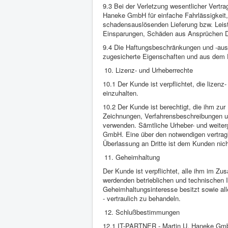
9.3 Bei der Verletzung wesentlicher Vertra
Haneke GmbH für einfache Fahrlässigkeit,
schadensauslösenden Lieferung bzw. Leist
Einsparungen, Schäden aus Ansprüchen Dr
9.4 Die Haftungsbeschränkungen und -aussch
zugesicherte Eigenschaften und aus dem 
Lizenz- und Urheberrechte
10.1 Der Kunde ist verpflichtet, die lizen
einzuhalten.
10.2 Der Kunde ist berechtigt, die ihm zu
Zeichnungen, Verfahrensbeschreibungen un
verwenden. Sämtliche Urheber- und weite
GmbH. Eine über den notwendigen vertrag
Überlassung an Dritte ist dem Kunden nich
Geheimhaltung
Der Kunde ist verpflichtet, alle ihm im 
werdenden betrieblichen und technischen
Geheimhaltungsinteresse besitzt sowie al
- vertraulich zu behandeln.
Schlußbestimmungen
12.1 IT-PARTNER - Martin U. Haneke GmbH 