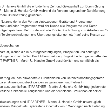
 U. Haneke GmbH die erforderliche Zeit und Gelegenheit zur Durchführung
ER - Martin U. Haneke GmbH während der Vorbereitung und der Durchführung
tbare Unterstützung gewähren.
e Nutzung der in den Vertrag einbezogenen Geräte und Programme
eräten und/oder Programmen wird der Kunde alle Programme und Daten
räger speichern. Der Kunde wird alle für die Durchführung von Arbeiten vor Or
ch Telefonverbindungen und Übertragungsleitungen etc.) auf seine Kosten zur
Eigenschaften
bart ist, dienen die in Auftragsbestätigungen, Prospekten und sonstigen
ldungen nur zur bloßen Produktbeschreibung. Zugesicherte Eigenschaften im
-PARTNER - Martin U. Haneke GmbH ausdrücklich und schriftlich als
ht möglich, das einwandfreie Funktionieren von Datenverarbeitungsgeräten
kbaren Anwendungsbedingungen zu garantieren und Fehler in
n auszuschließen. IT-PARTNER - Martin U. Haneke GmbH trägt jedoch die
tzliche funktionelle Tauglichkeit und die technische Brauchbarkeit seiner
abweichungen sind IT-PARTNER - Martin U. Haneke GmbH unverzüglich
ennbaren Mängeln etc. spätestens innerhalb von 5 Werktagen nach Lieferung