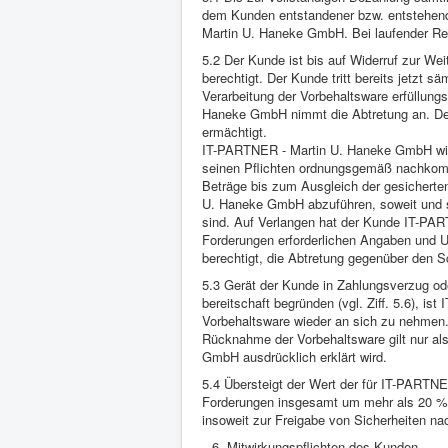
dem Kunden entstandener bzw. entstehend
Martin U. Haneke GmbH. Bei laufender Rec
5.2 Der Kunde ist bis auf Widerruf zur We
berechtigt. Der Kunde tritt bereits jetzt
Verarbeitung der Vorbehaltsware erfüllu
Haneke GmbH nimmt die Abtretung an. Der 
ermächtigt.
IT-PARTNER - Martin U. Haneke GmbH wir
seinen Pflichten ordnungsgemäß nachkommt
Beträge bis zum Ausgleich der gesichert
U. Haneke GmbH abzuführen, soweit und 
sind. Auf Verlangen hat der Kunde IT-PA
Forderungen erforderlichen Angaben und
berechtigt, die Abtretung gegenüber den 
5.3 Gerät der Kunde in Zahlungsverzug oder
bereitschaft begründen (vgl. Ziff. 5.6), 
Vorbehaltsware wieder an sich zu nehmen
Rücknahme der Vorbehaltsware gilt nur al
GmbH ausdrücklich erklärt wird.
5.4 Übersteigt der Wert der für IT-PARTN
Forderungen insgesamt um mehr als 20 %
insoweit zur Freigabe von Sicherheiten nac
Mitwirkungspflichten des Kunden