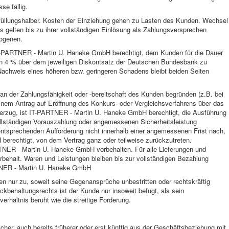
e fällig.
erfüllungshalber. Kosten der Einziehung gehen zu Lasten des Kunden. Wechsel
elten bis zu ihrer vollständigen Einlösung als Zahlungsversprechen
zogenen.
T-PARTNER - Martin U. Haneke GmbH berechtigt, dem Kunden für die Dauer
n 4 % über dem jeweiligen Diskontsatz der Deutschen Bundesbank zu
achweis eines höheren bzw. geringeren Schadens bleibt beiden Seiten
l an der Zahlungsfähigkeit oder -bereitschaft des Kunden begründen (z.B. bei
inem Antrag auf Eröffnung des Konkurs- oder Vergleichsverfahrens über das
rzug, ist IT-PARTNER - Martin U. Haneke GmbH berechtigt, die Ausführung
ollständigen Vorauszahlung oder angemessenen Sicherheitsleistung
ntsprechenden Aufforderung nicht innerhalb einer angemessenen Frist nach,
erechtigt, von dem Vertrag ganz oder teilweise zurückzutreten.
NER - Martin U. Haneke GmbH vorbehalten. Für alle Lieferungen und
orbehalt. Waren und Leistungen bleiben bis zur vollständigen Bezahlung
TNER - Martin U. Haneke GmbH
 nur zu, soweit seine Gegenansprüche unbestritten oder rechtskräftig
ckbehaltungsrechts ist der Kunde nur insoweit befugt, als sein
rhältnis beruht wie die streitige Forderung.
cher, auch bereits früherer oder erst künftig aus der Geschäftsbeziehung mit