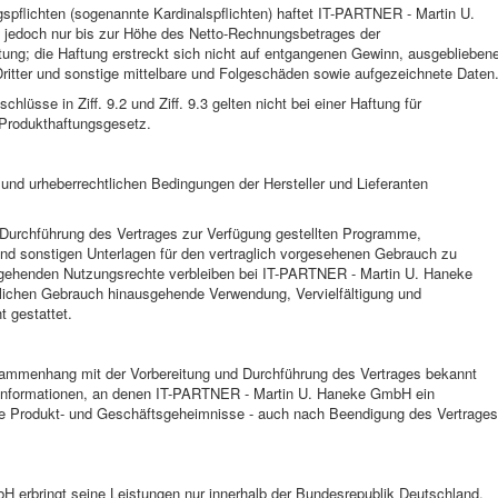
gspflichten (sogenannte Kardinalspflichten) haftet IT-PARTNER - Martin U.
 jedoch nur bis zur Höhe des Netto-Rechnungsbetrages der
ung; die Haftung erstreckt sich nicht auf entgangenen Gewinn, ausgeblieben
itter und sonstige mittelbare und Folgeschäden sowie aufgezeichnete Daten
lüsse in Ziff. 9.2 und Ziff. 9.3 gelten nicht bei einer Haftung für
Produkthaftungsgesetz.
z- und urheberrechtlichen Bedingungen der Hersteller und Lieferanten
r Durchführung des Vertrages zur Verfügung gestellten Programme,
d sonstigen Unterlagen für den vertraglich vorgesehenen Gebrauch zu
rgehenden Nutzungsrechte verbleiben bei IT-PARTNER - Martin U. Haneke
lichen Gebrauch hinausgehende Verwendung, Vervielfältigung und
t gestattet.
Zusammenhang mit der Vorbereitung und Durchführung des Vertrages bekannt
 Informationen, an denen IT-PARTNER - Martin U. Haneke GmbH ein
le Produkt- und Geschäftsgeheimnisse - auch nach Beendigung des Vertrages
erbringt seine Leistungen nur innerhalb der Bundesrepublik Deutschland.